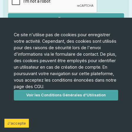
Envoyer
Ce site n'utilise pas de cookies pour enregistrer
votre activité. Cependant, des cookies sont utilisés
pour des raisons de sécurité lors de l'envoi
d'informations via le formulaire de contact. De plus,
des cookies peuvent être employés pour identifier
un utilisateur en cas de création de compte. En
poursuivant votre navigation sur cette plateforme,
vous acceptez les conditions énoncées dans notre
page des CGU.
Faire un don
L'association: PADEO
Voir les Conditions Générales d'Utilisation
Une offre à proposer ?
L'équipe
Fonctionnalités à venir
Génèse de l'application
Nous contacter
Charte de l'application
LinkedIn
Page légale (CGU)
J'accepte
Code source