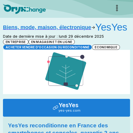
YesYes
Biens, mode, maison, électronique
->
Date de dernière mise à jour : lundi 29 décembre 2025
ENTREPRISE
EN MAGASIN ET EN LIGNE
ACHETER VENDRE D'OCCASION OU RECONDITONNÉ
ECONOMIQUE
YesYes
yes-yes.com
​YesYes reconditionne en France des
smartphones et consoles, garantis 2 ans.