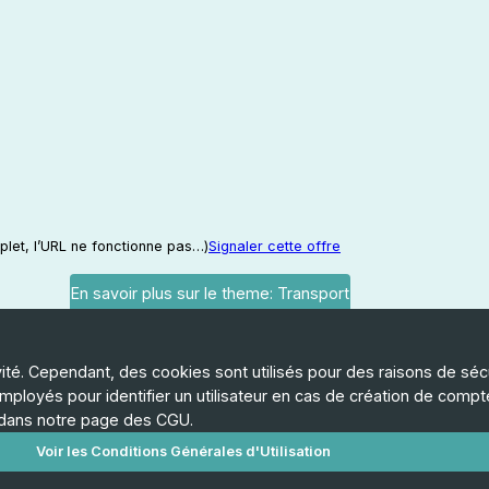
mplet, l’URL ne fonctionne pas…)
Signaler cette offre
En savoir plus sur le theme: Transport
vité. Cependant, des cookies sont utilisés pour des raisons de sécur
L'as
ployés pour identifier un utilisateur en cas de création de compte
L'éq
 dans notre page des CGU.
Génè
Chart
Voir les Conditions Générales d'Utilisation
Page