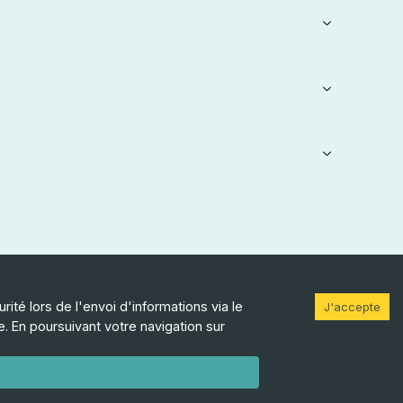
ité lors de l'envoi d'informations via le
sociation: PADEO
J'accepte
. En poursuivant votre navigation sur
uipe
se de l'application
e de l'application
 légale (CGU)