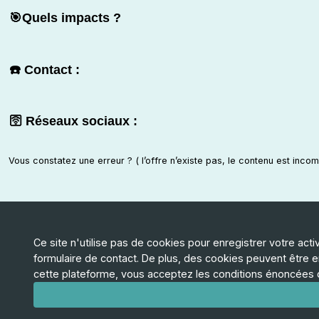
🎯Quels impacts ?
☎️ Contact :
🛜 Réseaux sociaux :
Vous constatez une erreur ? ( l’offre n’existe pas, le contenu est inco
Ce site n'utilise pas de cookies pour enregistrer votre acti
Faire un don
formulaire de contact. De plus, des cookies peuvent être em
Une offre à proposer ?
cette plateforme, vous acceptez les conditions énoncées
Fonctionnalités à venir
Nous contacter
LinkedIn