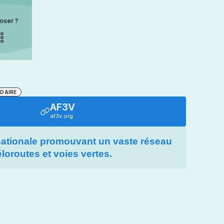
oser ?
IDAIRE
AF3V
af3v.org
nationale promouvant un vaste réseau
éloroutes et voies vertes.