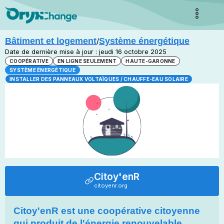
Bâtiment et logement
Système énergétique
/
Date de dernière mise à jour : jeudi 16 octobre 2025
COOPÉRATIVE
EN LIGNE SEULEMENT
HAUTE-GARONNE
SYSTÈME ÉNERGÉTIQUE
INSTALLER DES PANNEAUX VOLTAÏQUES / CHAUFFE-EAU SOLAIRE
Citoy'enR
citoyenr.org
Citoy'enR est une coopérative citoyenne
qui produit de l'énergie renouvelable