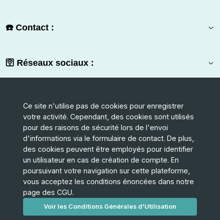
☎️ Contact :
🛜 Réseaux sociaux :
🤲 Faire un don :
Ce site n'utilise pas de cookies pour enregistrer
votre activité. Cependant, des cookies sont utilisés
Vous constatez une erreur ? ( l’offre n’existe pas, le contenu est
pour des raisons de sécurité lors de l'envoi
incomplet, l’URL ne fonctionne pas…)
d'informations via le formulaire de contact. De plus,
Signaler cette offre
des cookies peuvent être employés pour identifier
un utilisateur en cas de création de compte. En
En savoir plus sur le theme: Bâtiment et logement
poursuivant votre navigation sur cette plateforme,
vous acceptez les conditions énoncées dans notre
page des CGU.
Faire un don
L'association: PADEO
Voir les Conditions Générales d'Utilisation
Une offre à proposer ?
L'équipe