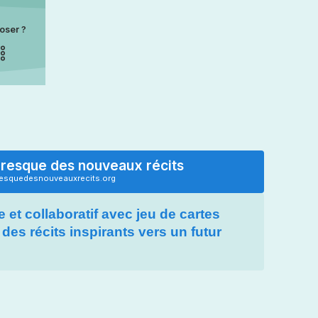
oser ?
Fresque des nouveaux récits
resquedesnouveauxrecits.org
e et collaboratif avec jeu de cartes
des récits inspirants vers un futur